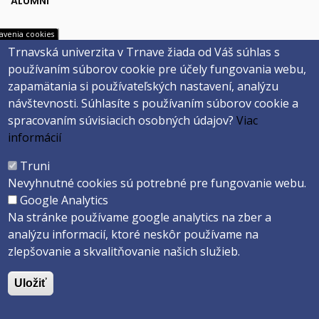
ALUMNI
avenia cookies
Trnavská univerzita v Trnave žiada od Váš súhlas s
Univerzitné
Sociálne
MAIS
Facebook
používaním súborov cookie pre účely fungovania webu,
Webmail na Office 365
Instagram
systémy
siete
zapamätania si používateľských nastavení, analýzu
Evidencia záv. prác
YouTube
návštevnosti.
Súhlasíte s používaním súborov cookie a
Univerzitné inf. systémy
spracovaním súvisiacich osobných údajov?
Viac
informácií
Päta
Truni
Nevyhnutné cookies sú potrebné pre fungovanie webu.
Správca obsahu
Technická podpora
Google Analytics
Vyhlásenie o prístupnosti
Cookies
Na stránke používame google analytics na zber a
analýzu informacií, ktoré neskôr používame na
Copyright ©2026 Trnavská univerzita v Trnave
zlepšovanie a skvalitňovanie našich služieb.
Created by
ActivIT s.r.o.
Uložiť