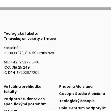
Teologická fakulta
Trnavskej univerzity v Trnave
Kostolná 1
P.O.BOX 173, 814 99 Bratislava
tel.:
+421 2 5277 5410
IČO: 318 25 249
IČ DPH: SK2021177202
Fakulta
Publikácie
Virtuálna prehliadka
Priatelia Aloisiana
fakulty
Časopis Studia Aloisiana
a
a
Podpora študentov so
Teologický časopis
špecifickými potrebami
podpora
partneri
Univ. Centrum podpory št.