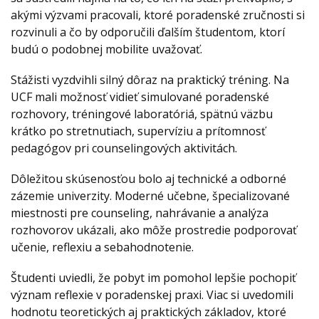
akými výzvami pracovali, ktoré poradenské zručnosti si
rozvinuli a čo by odporučili ďalším študentom, ktorí
budú o podobnej mobilite uvažovať.
Stážisti vyzdvihli silný dôraz na praktický tréning. Na
UCF mali možnosť vidieť simulované poradenské
rozhovory, tréningové laboratóriá, spätnú väzbu
krátko po stretnutiach, supervíziu a prítomnosť
pedagógov pri counselingových aktivitách.
Dôležitou skúsenosťou bolo aj technické a odborné
zázemie univerzity. Moderné učebne, špecializované
miestnosti pre counseling, nahrávanie a analýza
rozhovorov ukázali, ako môže prostredie podporovať
učenie, reflexiu a sebahodnotenie.
Študenti uviedli, že pobyt im pomohol lepšie pochopiť
význam reflexie v poradenskej praxi. Viac si uvedomili
hodnotu teoretických aj praktických základov, ktoré