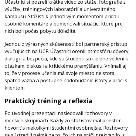
Účastníci si pozreli krátke video zo stáže, fotografie z
výučby, tréningových laboratórií a univerzitného
kampusu. Stážisti k jednotlivým momentom pridali
osobné komentáre a pomenovali situácie, ktoré pre
nich boli počas pobytu dôležité.
Jednou z výrazných skúseností bol partnerský prístup
vyučujúcich na UCF. Účastníci ocenili atmosféru dôvery,
dialógu a bezpečia, kde sú študenti sú cielene vedení k
otázkam, diskusii a kritickému premýšľaniu. Vnímali aj
to, že v procese učenia má svoje miesto neistota,
spätná väzba a postupné nadobúdanie istoty v práci s
klientom.
Praktický tréning a reflexia
Po úvodnej prezentácii nasledovali rozhovory v
menších skupinách. Každý zo stážistov mal priestor
hovoriť s niekoľkými študentmi osobnejšie. Rozhovory
sa sústredili najmä na to, čo ich na stáži prekvapilo, s