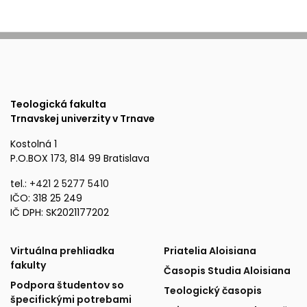
Teologická fakulta
Trnavskej univerzity v Trnave
Kostolná 1
P.O.BOX 173, 814 99 Bratislava
tel.:
+421 2 5277 5410
IČO: 318 25 249
IČ DPH: SK2021177202
Fakulta
Publikácie
Virtuálna prehliadka
Priatelia Aloisiana
fakulty
Časopis Studia Aloisiana
a
a
Podpora študentov so
Teologický časopis
špecifickými potrebami