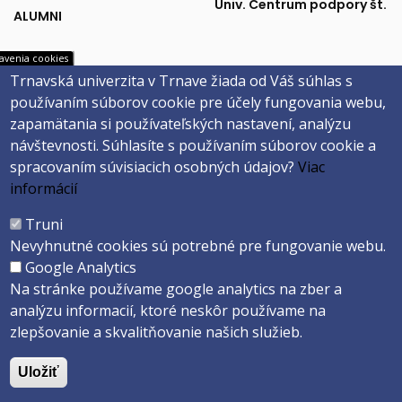
podpora
partneri
Univ. Centrum podpory št.
ALUMNI
avenia cookies
Trnavská univerzita v Trnave žiada od Váš súhlas s
Univerzitné
Sociálne
MAIS
Facebook
používaním súborov cookie pre účely fungovania webu,
Webmail na Office 365
Instagram
systémy
siete
zapamätania si používateľských nastavení, analýzu
Evidencia záv. prác
YouTube
návštevnosti.
Súhlasíte s používaním súborov cookie a
Univerzitné inf. systémy
spracovaním súvisiacich osobných údajov?
Viac
informácií
Päta
Truni
Nevyhnutné cookies sú potrebné pre fungovanie webu.
Správca obsahu
Technická podpora
Google Analytics
Vyhlásenie o prístupnosti
Cookies
Na stránke používame google analytics na zber a
analýzu informacií, ktoré neskôr používame na
Copyright ©2026 Trnavská univerzita v Trnave
zlepšovanie a skvalitňovanie našich služieb.
Created by
ActivIT s.r.o.
Uložiť