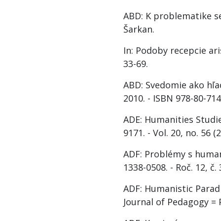
ABD: K problematike s
Šarkan.
In: Podoby recepcie ari
33-69.
ABD: Svedomie ako hľad
2010. - ISBN 978-80-7141
ADE: Humanities Studie
9171. - Vol. 20, no. 56 (
ADF: Problémy s humani
1338-0508. - Roč. 12, č. 
ADF: Humanistic Paradi
Journal of Pedagogy = P