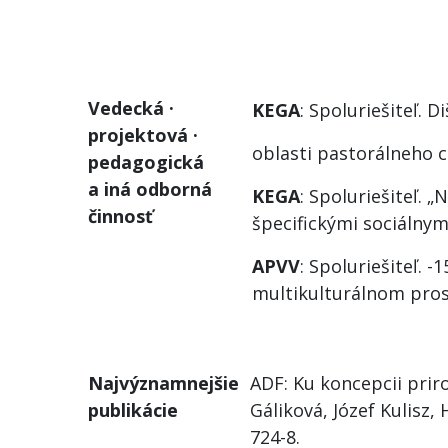
Vedecká ·
KEGA
: Spoluriešiteľ. 
projektová ·
oblasti pastorálneho c
pedagogická
a iná odborná
KEGA
: Spoluriešiteľ. 
činnosť
špecifickými sociálny
APVV
: Spoluriešiteľ. 
multikulturálnom prost
Najvýznamnejšie
ADF: Ku koncepcii prir
publikácie
Gáliková, Józef Kulisz, 
724-8.