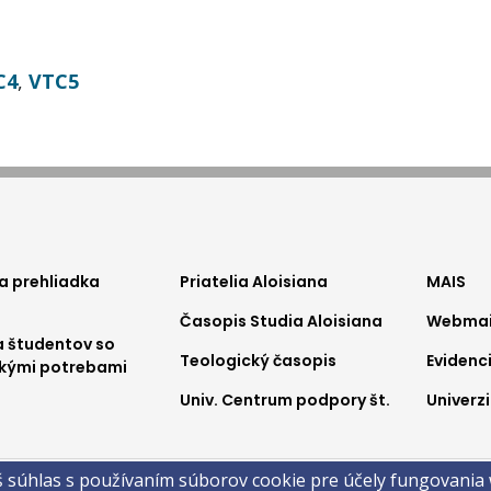
C4
,
VTC5
ter
footer
foo
a prehliadka
Priatelia Aloisiana
MAIS
Časopis Studia Aloisiana
Webmail
nu1
menu2
me
 študentov so
Teologický časopis
Evidenc
ckými potrebami
Univ. Centrum podpory št.
Univerzi
a
š súhlas s používaním súborov cookie pre účely fungovania