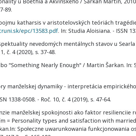
ality u Boëthia a Akvinského / Šarkan Martin, 2010. I
77-89.
ojmu katharsis v aristotelovských teóriách tragédie
truni.sk/epc/13583.pdf
. In: Studia Aloisiana. - ISSN 13
pektuality nevedomých mentálnych stavov u Searla / M
, č. 4 (2020), s. 37-48.
o "Something Nearly Enough" / Martin Šarkan. In: Stu
ry manželskej dynamiky - interpretácia empirického
SSN 1338-0508. - Roč. 10, č. 4 (2019), s. 47-64.
ie manželskej spokojnosti ako faktor resilienciie 
 = Personality types and satisfaction with married l
rkan.In: Społeczne uwarunkowania funkcjonowania osó