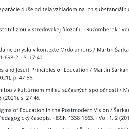
eparácie duše od tela vzhľadom na ich substanciáln
stotelizmu v stredovekej filozofii. - Ružomberok : Ve
anie zmyslu v kontexte Ordo amoris / Martin Šarkan. 
-698-2. - S. 17-40.
s and Jesuit Principles of Education / Martin Šarkan
2021), p. 47-56.
tou v kultúrnom milieu súčasných spoločností / Marti
3 (2021), s. 27-46.
gms of Education in the Postmodern Vision / Šarkan 
edagogický časopis. - ISSN 1338-1563. - Vol. 1, 2 (2010