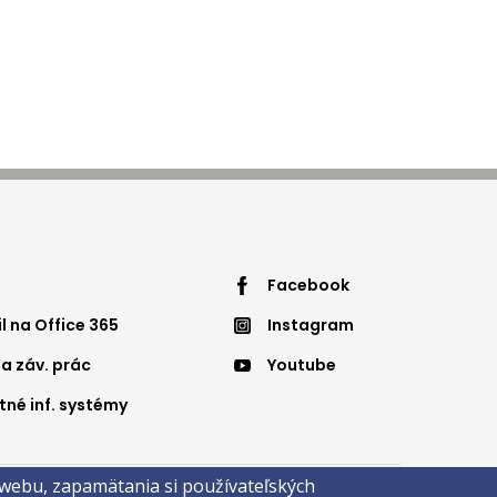
ter
footer
Facebook
 na Office 365
Instagram
nu3
menu4
ia záv. prác
Youtube
tné inf. systémy
 webu, zapamätania si používateľských