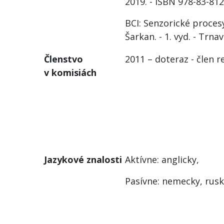
2019. - ISBN 978-83-812
BCI: Senzorické proces
Šarkan. - 1. vyd. - Trna
Členstvo
2011 – doteraz - člen r
v komisiách
Jazykové znalosti
Aktívne: anglicky,
Pasívne: nemecky, rusk