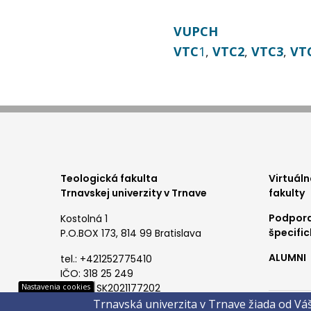
VUPCH
VTC
1
,
VTC2
,
VTC3
,
VT
foo
Teologická fakulta
Virtuáln
Trnavskej univerzity v Trnave
fakulty
me
Podpora
Kostolná 1
špecifi
P.O.BOX 173, 814 99 Bratislava
ALUMNI
tel.: +421252775410
IČO: 318 25 249
Pät
IČ DPH: SK2021177202
Nastavenia cookies
Trnavská univerzita v Trnave žiada od Vá