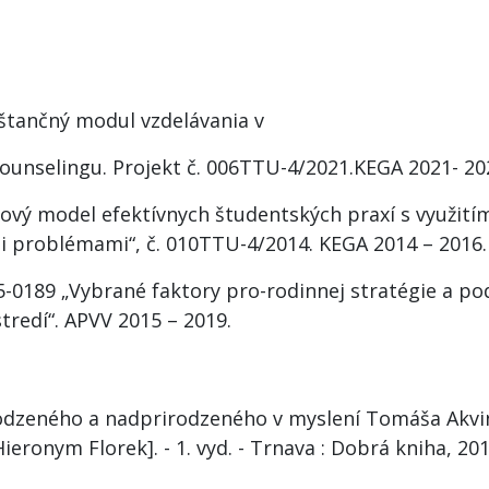
Dištančný modul vzdelávania v
ounselingu. Projekt č. 006TTU-4/2021.KEGA 2021- 20
„Nový model efektívnych študentských praxí s využití
mi problémami“, č. 010TTU-4/2014. KEGA 2014 – 2016.
-15-0189 „Vybrané faktory pro-rodinnej stratégie a po
redí“. APVV 2015 – 2019.
odzeného a nadprirodzeného v myslení Tomáša Akvinsk
Hieronym Florek]. - 1. vyd. - Trnava : Dobrá kniha, 2011