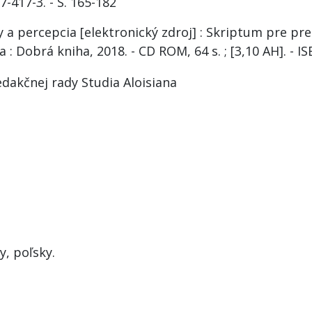
7-417-3. - S. 165-182
y a percepcia [elektronický zdroj] : Skriptum pre p
va : Dobrá kniha, 2018. - CD ROM, 64 s. ; [3,10 AH]. - 
edakčnej rady Studia Aloisiana
y, poľsky.