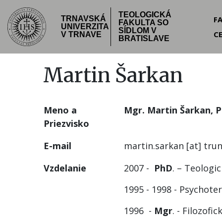
Skočiť
TEOLOGICKÁ
Hea
na
F
TRNAVSKÁ
FAKULTA SO
UNIVERZITA
hlavný
SÍDLOM V
C
me
V TRNAVE
BRATISLAVE
obsah
Martin Šarkan
Meno a
Mgr. Martin Šarkan, 
Priezvisko
E-mail
martin.sarkan
[at]
trun
Vzdelanie
2007 -
PhD
. – Teologi
1995 - 1998 - Psychote
1996 -
Mgr
. - Filozof