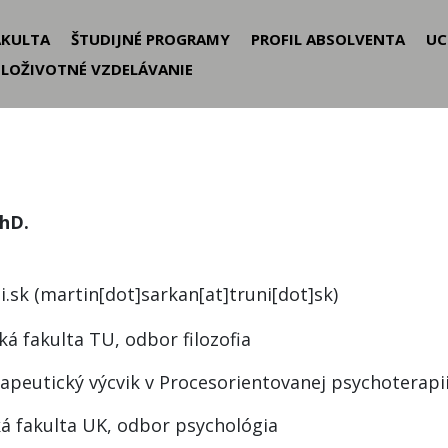
der
AKULTA
ŠTUDIJNÉ PROGRAMY
PROFIL ABSOLVENTA
UC
ELOŽIVOTNÉ VZDELÁVANIE
nu
PhD.
i.sk
(martin[dot]sarkan[at]truni[dot]sk)
cká fakulta TU, odbor filozofia
rapeutický výcvik v Procesorientovanej psychoterapi
ická fakulta UK, odbor psychológia