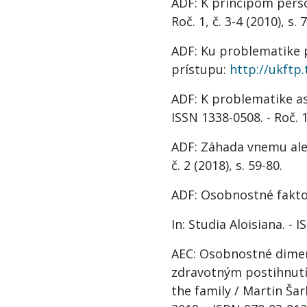
ADF: K princípom person
Roč. 1, č. 3-4 (2010), s. 
ADF: Ku problematike p
prístupu:
http://ukftp.
ADF: K problematike as
ISSN 1338-0508. - Roč. 11
ADF: Záhada vnemu aleb
č. 2 (2018), s. 59-80.
ADF: Osobnostné fakto
In: Studia Aloisiana. - I
AEC: Osobnostné dimenz
zdravotným postihnutím
the family / Martin Ša