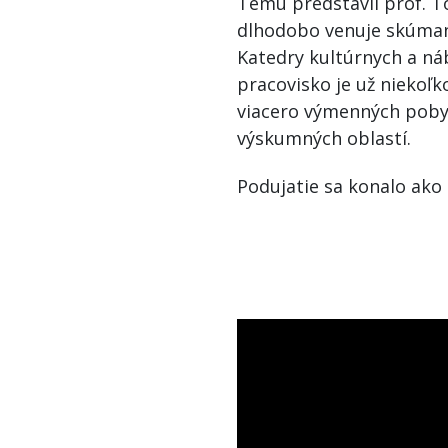
Tému predstavil prof. To
dlhodobo venuje skúmani
Katedry kultúrnych a ná
pracovisko je už niekoľk
viacero výmenných poby
výskumných oblastí.
Podujatie sa konalo ako 