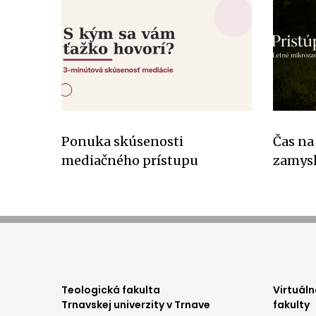
Ponuka skúsenosti
Čas na
mediačného prístupu
zamys
foo
Teologická fakulta
Virtuáln
Trnavskej univerzity v Trnave
fakulty