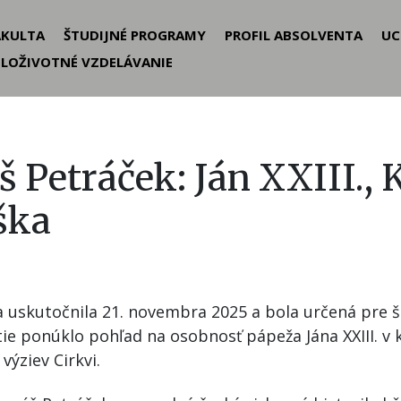
der
AKULTA
ŠTUDIJNÉ PROGRAMY
PROFIL ABSOLVENTA
UC
ELOŽIVOTNÉ VZDELÁVANIE
nu
 Petráček: Ján XXIII., 
ška
a uskutočnila 21. novembra 2025 a bola určená pre 
tie ponúklo pohľad na osobnosť pápeža Jána XXIII. v
výziev Cirkvi.