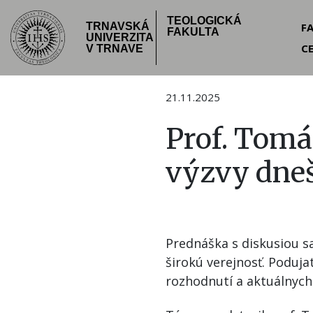
Skočiť
TEOLOGICKÁ
Hea
na
F
TRNAVSKÁ
FAKULTA
UNIVERZITA
hlavný
C
me
V TRNAVE
obsah
21.11.2025
Prof. Tomáš
výzvy dne
Prednáška s diskusiou s
širokú verejnosť. Poduja
rozhodnutí a aktuálnych 