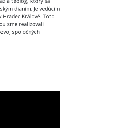
z a teológ, ktorý sa
ským dianím. Je vedúcim
y Hradec Králové. Toto
ou sme realizovali
zvoj spoločných