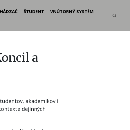
HÁDZAČ
ŠTUDENT
VNÚTORNÝ SYSTÉM
Koncil a
študentov, akademikov i
 kontexte dejinných