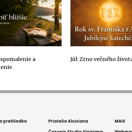
 spomalenie a
Júl: Zrno večného život
lenie
ter
footer
foo
a prehliadka
Priatelia Aloisiana
MAIS
Časopis Studia Aloisiana
Webmail