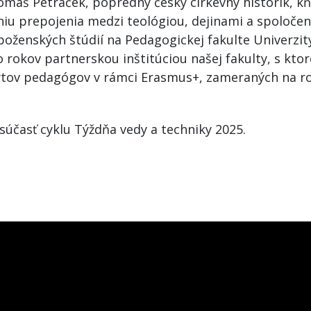
máš Petráček, popredný český cirkevný historik, kňa
u prepojenia medzi teológiou, dejinami a spoločen
boženských štúdií na Pedagogickej fakulte Univerzit
o rokov partnerskou inštitúciou našej fakulty, s ktor
tov pedagógov v rámci Erasmus+, zameraných na ro
súčasť cyklu Týždňa vedy a techniky 2025.