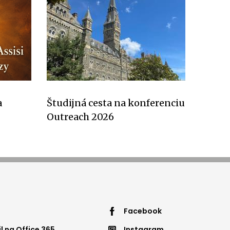
a
Študijná cesta na konferenciu
Outreach 2026
ter
footer
Facebook
 na Office 365
Instagram