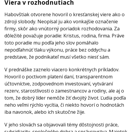
Viera v rozhodnutiach
Habovštiak otvorene hovoril o kresťanskej viere ako o
zdroji slobody. Neopísal ju ako vonkajšie označenie
firmy, skôr ako vnútorný poriadok rozhodovania. Za
dôležité považuje poradie: Kristus, rodina, firma. Práve
toto poradie mu podľa jeho slov pomáhalo
nepodľahnúť tlaku výkonu, práce bez oddychu a
predstave, že podnikateľ musí všetko niesť sám.
V prednáške zaznelo viacero konkrétnych príkladov.
Hovoril o poctivom platení daní, transparentnom
účtovníctve, zodpovednom investovaní, vytváraní
rezerv, starostlivosti o zamestnancov a rodiny, ale aj o
tom, že dobrý líder nemôže žiť dvojitý život. Ľudia podľa
neho veľmi rýchlo vycítia, či niekto hovorí o hodnotách
iba navonok, alebo ich skutočne žije.
V jeho slovách sa objavovali témy dôstojnosti práce,
subsidiarity, spoločného dobra a správcovstva. Majetok