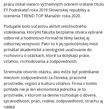
prácu získal viacero významných ocenení vrátane titulu
EY Podnikateľ roka 2019 Slovenskej republiky a
ocenenia TREND TOP Manažér roka 2020.
Podujatie bolo súčasťou aktivít celoživotného
vzdelávania, ktorými fakulta bezplatne otvára vybrané
odborné a hodnotovo-formačné témy laickej aj
odbornej verejnosti. Patrí to k jej spoločenskej misii:
prinášať akademické a teologické uvažovanie do
rozhovoru o otázkach, ktoré sa dotýkajú práce,
vzťahov, rozhodovania a zodpovednosti.
Stretnutie otvorilo otázku, ako môže byť podnikanie
miestom zodpovednosti za človeka, pracovné
prostredie, región a kultúru vzťahov. Firma v tomto
pohľade nie je len ekonomická jednotka. Je to
prostredie, v ktorom sa denne rozhoduje o dôvere,
spravodlivosti, práci, rodine, zodpovednosti, strachu aj
nádeji.