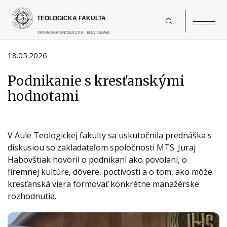
Skočiť
na
hlavný
obsah
18.05.2026
Podnikanie s kresťanskými
hodnotami
V Aule Teologickej fakulty sa uskutočnila prednáška s
diskusiou so zakladateľom spoločnosti MTS. Juraj
Habovštiak hovoril o podnikaní ako povolaní, o
firemnej kultúre, dôvere, poctivosti a o tom, ako môže
kresťanská viera formovať konkrétne manažérske
rozhodnutia.