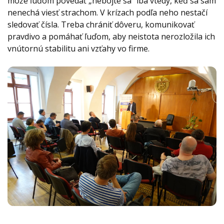
môže ľuďom povedať „nebojte sa“ iba vtedy, keď sa sám
nenechá viesť strachom. V krízach podľa neho nestačí
sledovať čísla. Treba chrániť dôveru, komunikovať
pravdivo a pomáhať ľuďom, aby neistota nerozložila ich
vnútornú stabilitu ani vzťahy vo firme.