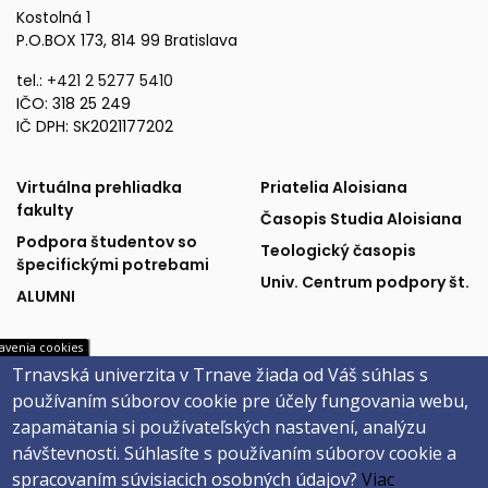
Kostolná 1
P.O.BOX 173, 814 99 Bratislava
tel.:
+421 2 5277 5410
IČO: 318 25 249
IČ DPH: SK2021177202
Fakulta
Publikácie
Virtuálna prehliadka
Priatelia Aloisiana
fakulty
Časopis Studia Aloisiana
a
a
Podpora študentov so
Teologický časopis
špecifickými potrebami
podpora
partneri
Univ. Centrum podpory št.
ALUMNI
avenia cookies
Trnavská univerzita v Trnave žiada od Váš súhlas s
Univerzitné
Sociálne
MAIS
Facebook
používaním súborov cookie pre účely fungovania webu,
Webmail na Office 365
Instagram
systémy
siete
zapamätania si používateľských nastavení, analýzu
Evidencia záv. prác
YouTube
návštevnosti.
Súhlasíte s používaním súborov cookie a
Univerzitné inf. systémy
spracovaním súvisiacich osobných údajov?
Viac