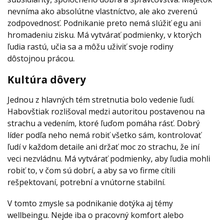
nevníma ako absolútne vlastníctvo, ale ako zverenú
zodpovednosť. Podnikanie preto nemá slúžiť egu ani
hromadeniu zisku. Má vytvárať podmienky, v ktorých
ľudia rastú, učia sa a môžu uživiť svoje rodiny
dôstojnou prácou.
Kultúra dôvery
Jednou z hlavných tém stretnutia bolo vedenie ľudí.
Habovštiak rozlišoval medzi autoritou postavenou na
strachu a vedením, ktoré ľuďom pomáha rásť. Dobrý
líder podľa neho nemá robiť všetko sám, kontrolovať
ľudí v každom detaile ani držať moc zo strachu, že iní
veci nezvládnu. Má vytvárať podmienky, aby ľudia mohli
robiť to, v čom sú dobrí, a aby sa vo firme cítili
rešpektovaní, potrební a vnútorne stabilní.
V tomto zmysle sa podnikanie dotýka aj témy
wellbeingu. Nejde iba o pracovný komfort alebo