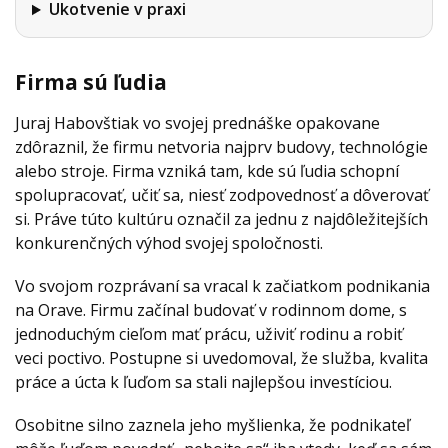
Ukotvenie v praxi
Firma sú ľudia
Juraj Habovštiak vo svojej prednáške opakovane
zdôraznil, že firmu netvoria najprv budovy, technológie
alebo stroje. Firma vzniká tam, kde sú ľudia schopní
spolupracovať, učiť sa, niesť zodpovednosť a dôverovať
si. Práve túto kultúru označil za jednu z najdôležitejších
konkurenčných výhod svojej spoločnosti.
Vo svojom rozprávaní sa vracal k začiatkom podnikania
na Orave. Firmu začínal budovať v rodinnom dome, s
jednoduchým cieľom mať prácu, uživiť rodinu a robiť
veci poctivo. Postupne si uvedomoval, že služba, kvalita
práce a úcta k ľuďom sa stali najlepšou investíciou.
Osobitne silno zaznela jeho myšlienka, že podnikateľ