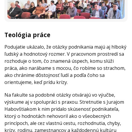
Teológia práce
Podujatie ukázalo, že otázky podnikania majú aj hlboký
ľudský a hodnotový rozmer. V pracovnom prostredí sa
rozhoduje o tom, čo znamená úspech, komu slúži
práca, ako narábame s mocou, čo robíme so strachom,
ako chránime dôstojnosť ľudí a podľa čoho sa
orientujeme, keď prídu krízy.
Na fakulte sa podobné otázky otvárajú vo výučbe,
výskume aj v spolupráci s praxou. Stretnutie s Jurajom
Habovštiakom k nim pridalo skúsenosť podnikateľa,
ktorý o hodnotách nehovoril ako o všeobecných
princípoch, ale cez vlastnú cestu, rozhodnutia, chyby,
krízy, rodinu, zamestnancov a každodennú kultúru