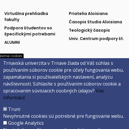
Fakulta
Publikácie
Virtuálna prehliadka
Priatelia Aloisiana
fakulty
Časopis Studia Aloisiana
a
a
Podpora študentov so
Teologický časopis
špecifickými potrebami
podpora
partneri
Univ. Centrum podpory št.
ALUMNI
avenia cookies
Trnavská univerzita v Trnave žiada od Váš súhlas s
Univerzitné
Sociálne
MAIS
Facebook
používaním súborov cookie pre účely fungovania webu,
Webmail na Office 365
Instagram
systémy
siete
zapamätania si používateľských nastavení, analýzu
Evidencia záv. prác
YouTube
návštevnosti.
Súhlasíte s používaním súborov cookie a
Univerzitné inf. systémy
spracovaním súvisiacich osobných údajov?
Viac
informácií
Päta
Truni
Nevyhnutné cookies sú potrebné pre fungovanie webu.
Správca obsahu
Technická podpora
Google Analytics
Vyhlásenie o prístupnosti
Cookies