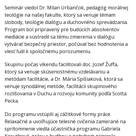
Seminár viedol Dr. Milan Urbančok, pedagóg morálnej
teológie na našej fakulte, ktorý sa venuje témam
slobody, teológie dialógu a duchovného sprevádzania.
Program bol pripravený pre budúcich absolventov
mediácie a sústredil sa tému zmierenia v dialógu:
vytvárať bezpečný priestor, počúvať bez hodnotenia a
viesť ľudí k spoločnému porozumeniu.
Skupinu počas víkendu facilitovali doc. Jozef Žuffa,
ktorý sa venuje skúsenostnému vzdelávaniu a
metódam facilitácie, a Dr. Mária Spišiaková, ktorá sa
venuje synodálnej metóde, facilitácii skupinového
rozlišovania v Duchu a rozvoju komunity podľa Scotta
Pecka.
Do programu vstúpili aj zážitkové formy práce.
Relaxačné a uvoľňujúce telesné cvičenia zamerané na
sprítomnenie viedla účastníčka programu Gabriela
Kosuthová, prácu s hudbou a pohybom priniesla