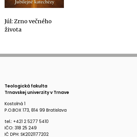
Júl: Zrno večného
života
Teologická fakulta
Trnavskej univerzity v Trnave
Kostolná 1
P.O.BOX 173, 814 99 Bratislava
tel.:
+421 2 5277 5410
IČO: 318 25 249
IČ DPH: SK2021177202