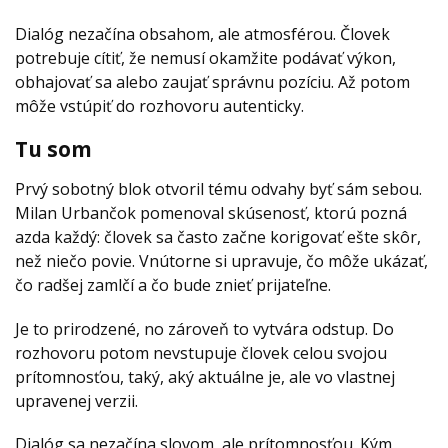
Dialóg nezačína obsahom, ale atmosférou. Človek
potrebuje cítiť, že nemusí okamžite podávať výkon,
obhajovať sa alebo zaujať správnu pozíciu. Až potom
môže vstúpiť do rozhovoru autenticky.
Tu som
Prvý sobotný blok otvoril tému odvahy byť sám sebou.
Milan Urbančok pomenoval skúsenosť, ktorú pozná
azda každý: človek sa často začne korigovať ešte skôr,
než niečo povie. Vnútorne si upravuje, čo môže ukázať,
čo radšej zamlčí a čo bude znieť prijateľne.
Je to prirodzené, no zároveň to vytvára odstup. Do
rozhovoru potom nevstupuje človek celou svojou
prítomnosťou, taký, aký aktuálne je, ale vo vlastnej
upravenej verzii.
Dialóg sa nezačína slovom, ale prítomnosťou. Kým