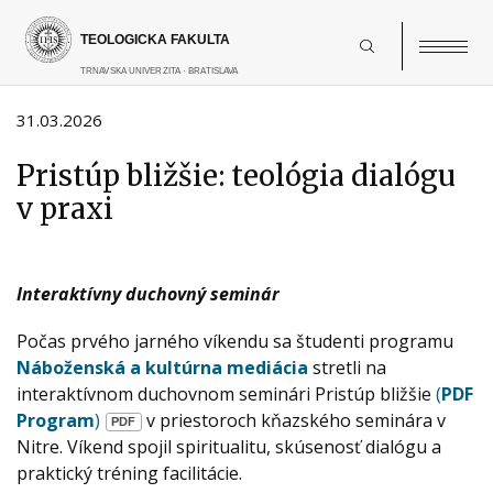
Skočiť
na
hlavný
obsah
31.03.2026
Pristúp bližšie: teológia dialógu
v praxi
Interaktívny duchovný seminár
Počas prvého jarného víkendu sa študenti programu
Náboženská a kultúrna mediácia
stretli na
interaktívnom duchovnom seminári Pristúp bližšie
(
PDF
Program
)
v priestoroch kňazského seminára v
Nitre. Víkend spojil spiritualitu, skúsenosť dialógu a
praktický tréning facilitácie.