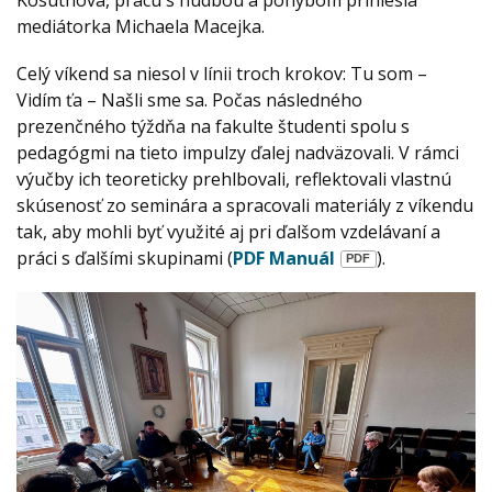
mediátorka Michaela Macejka.
Celý víkend sa niesol v línii troch krokov: Tu som –
Vidím ťa – Našli sme sa. Počas následného
prezenčného týždňa na fakulte študenti spolu s
pedagógmi na tieto impulzy ďalej nadväzovali. V rámci
výučby ich teoreticky prehlbovali, reflektovali vlastnú
skúsenosť zo seminára a spracovali materiály z víkendu
tak, aby mohli byť využité aj pri ďalšom vzdelávaní a
práci s ďalšími skupinami (
PDF Manuál
).