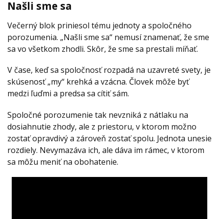
Našli sme sa
Večerný blok priniesol tému jednoty a spoločného
porozumenia. „Našli sme sa“ nemusí znamenať, že sme
sa vo všetkom zhodli. Skôr, že sme sa prestali míňať.
V čase, keď sa spoločnosť rozpadá na uzavreté svety, je
skúsenosť „my“ krehká a vzácna. Človek môže byť
medzi ľuďmi a predsa sa cítiť sám.
Spoločné porozumenie tak nevzniká z nátlaku na
dosiahnutie zhody, ale z priestoru, v ktorom možno
zostať opravdivý a zároveň zostať spolu. Jednota unesie
rozdiely. Nevymazáva ich, ale dáva im rámec, v ktorom
sa môžu meniť na obohatenie.