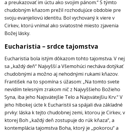
a preukazovať im úctu ako svojim pánom.“ S týmto
chudobným kňazom prežil rozhodujúce obdobie pre
svoju evanjeliovú identitu. Bol vychovaný k viere v
Cirkev, ktorú vnímal ako sviatostné miesto zjavenia
Božej lásky.
Eucharistia – srdce tajomstva
Eucharistia bola istým dôkazom tohto tajomstva. V nej
sa „každý deň“ Najvyšší a Všemohúci necháva dotýkať
chudobnými a možno aj nehodnými rukami kňazov.
František na to spomína s úžasom: „Na tomto svete
nevidím telesným zrakom nič z Najvyššieho Božieho
Syna, iba jeho Najsvätejšie Telo a Najsvätejšiu Krv.“ V
jeho hlbokej úcte k Eucharistii sa spájali dva základné
prvky: láska k tejto chudobnej zemi, ktorou je Cirkev, v
ktorej Boh „každý deň zostupuje do rúk kňaza“, a
kontemplácia tajomstva Boha, ktorý je „pokorou“ a