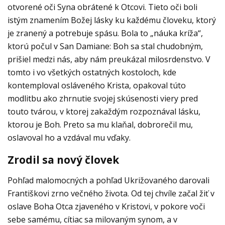
otvorené oči Syna obrátené k Otcovi. Tieto oči boli
istým znamením Božej lásky ku každému človeku, ktorý
je zranený a potrebuje spásu. Bola to „náuka kríža“,
ktorú počul v San Damiane: Boh sa stal chudobným,
prišiel medzi nás, aby nám preukázal milosrdenstvo. V
tomto i vo všetkých ostatných kostoloch, kde
kontemploval osláveného Krista, opakoval túto
modlitbu ako zhrnutie svojej skúsenosti viery pred
touto tvárou, v ktorej zakaždým rozpoznával lásku,
ktorou je Boh. Preto sa mu klaňal, dobrorečil mu,
oslavoval ho a vzdával mu vďaky.
Zrodil sa nový človek
Pohľad malomocných a pohľad Ukrižovaného darovali
Františkovi zrno večného života. Od tej chvíle začal žiť v
oslave Boha Otca zjaveného v Kristovi, v pokore voči
sebe samému, cítiac sa milovaným synom, a v