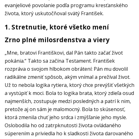
evanjeliové povolanie podľa programu kresťanského
života, ktorý uskutočňoval svätý František.
1. Stretnutie, ktoré všetko mení
Zrno plné milosrdenstva a viery
„Mne, bratovi Františkovi, dal Pán takto začať život
pokánia.“ Takto sa začína Testament. František
rozpráva o svojom hlbokom obrátení: Pán mu dovolil
radikálne zmeniť spôsob, akým vnímal a prežíval život.
Už to nebola logika rytiera, ktorý chce prevýšiť všetkých
a vystúpiť k moci. Bola to logika brata, ktorý zdieľa osud
najmenších, zostupuje medzi posledných a patrí k nim,
pretože aj on sám je malomocný. Bola to skúsenosť,
ktorá zmenila chuť jeho srdca i zmýšľanie jeho mysle.
Oslobodila ho od zatrpknutosti života ovládaného
súperením a priviedla ho k sladkosti života darovaného