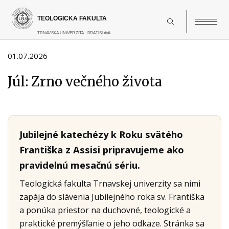
Skočiť
na
hlavný
obsah
01.07.2026
Júl: Zrno večného života
Jubilejné katechézy k Roku svätého
Františka z Assisi pripravujeme ako
pravidelnú mesačnú sériu.
Teologická fakulta Trnavskej univerzity sa nimi
zapája do slávenia Jubilejného roka sv. Františka
a ponúka priestor na duchovné, teologické a
praktické premýšľanie o jeho odkaze. Stránka sa