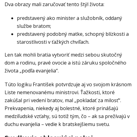
Dva obrazy mali zaručovať tento štýl života:
predstavený ako minister a služobník, oddaný
službe bratom;
predstavený podobný matke, schopný blízkosti a
starostlivosti v ťažkých chvíľach.
Len tak mohli bratia vytvoriť medzi sebou skutočný
dom a rodinu, pravé ovocie a istú záruku spoločného
života „podľa evanjelia“.
Túto logiku František potvrdzuje aj vo svojom krásnom
Liste nemenovanému ministrovi. Ťažkosti, ktoré
zakúšal pri vedení bratov, mal „pokladať za milosť“.
Prekvapenia, niekedy aj bolestné, ktoré prinášajú
medziľudské vzťahy, sú totiž tým, čo – ak sa prežívajú v
duchu evanjelia – vedie k bratskejšiemu svetu.