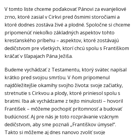
V tomto liste chceme poďakovať Pánovi za evanjeliové
zrno, ktoré zasial v Cirkvi pred ôsmimi storočiami a
ktoré dodnes zostáva živé a plodné. Spoločne si chceme
pripomenúť niekoľko základných aspektov tohto
kresťanského príbehu – aspektov, ktoré zostávajú
dedičstvom pre všetkých, ktorí chcú spolu s Františkom
kráčať v šľapajach Pána Ježiša.
Budeme vychádzať z Testamentu, ktorý svätec napísal
krátko pred svojou smrťou. V ňom pripomenul
najdôležitejšie okamihy svojho života: svoje začiatky,
stretnutie s Cirkvou a plody, ktoré priniesol spolu s
bratmi. Iba ak vychádzame z tejto minulosti – hovoril
František – môžeme pochopiť prítomnosť a budovať
budúcnosť. Aj pre nás je toto rozprávanie vzácnym
dedičstvom, aby sme poznali „Františkov úmysel“.
Takto si môžeme aj dnes nanovo zvoliť svoje