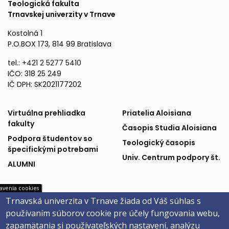
Teologická fakulta
Trnavskej univerzity v Trnave
Kostolná 1
P.O.BOX 173, 814 99 Bratislava
tel.:
+421 2 5277 5410
IČO: 318 25 249
IČ DPH: SK2021177202
Fakulta
Publikácie
Virtuálna prehliadka
Priatelia Aloisiana
fakulty
Časopis Studia Aloisiana
a
a
Podpora študentov so
Teologický časopis
špecifickými potrebami
podpora
partneri
Univ. Centrum podpory št.
ALUMNI
avenia cookies
Trnavská univerzita v Trnave žiada od Váš súhlas s
Univerzitné
Sociálne
MAIS
Facebook
používaním súborov cookie pre účely fungovania webu,
Webmail na Office 365
Instagram
systémy
siete
zapamätania si používateľských nastavení, analýzu