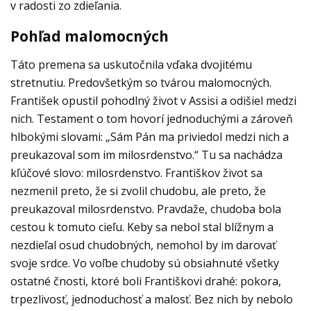
v radosti zo zdieľania.
Pohľad malomocných
Táto premena sa uskutočnila vďaka dvojitému
stretnutiu. Predovšetkým so tvárou malomocných.
František opustil pohodlný život v Assisi a odišiel medzi
nich. Testament o tom hovorí jednoduchými a zároveň
hlbokými slovami: „Sám Pán ma priviedol medzi nich a
preukazoval som im milosrdenstvo.“ Tu sa nachádza
kľúčové slovo: milosrdenstvo. Františkov život sa
nezmenil preto, že si zvolil chudobu, ale preto, že
preukazoval milosrdenstvo. Pravdaže, chudoba bola
cestou k tomuto cieľu. Keby sa nebol stal blížnym a
nezdieľal osud chudobných, nemohol by im darovať
svoje srdce. Vo voľbe chudoby sú obsiahnuté všetky
ostatné čnosti, ktoré boli Františkovi drahé: pokora,
trpezlivosť, jednoduchosť a malosť. Bez nich by nebolo