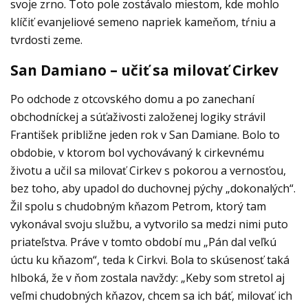
svoje zrno. Toto pole zostávalo miestom, kde mohlo
klíčiť evanjeliové semeno napriek kameňom, tŕniu a
tvrdosti zeme.
San Damiano – učiť sa milovať Cirkev
Po odchode z otcovského domu a po zanechaní
obchodníckej a súťaživosti založenej logiky strávil
František približne jeden rok v San Damiane. Bolo to
obdobie, v ktorom bol vychovávaný k cirkevnému
životu a učil sa milovať Cirkev s pokorou a vernosťou,
bez toho, aby upadol do duchovnej pýchy „dokonalých“.
Žil spolu s chudobným kňazom Petrom, ktorý tam
vykonával svoju službu, a vytvorilo sa medzi nimi puto
priateľstva. Práve v tomto období mu „Pán dal veľkú
úctu ku kňazom“, teda k Cirkvi. Bola to skúsenosť taká
hlboká, že v ňom zostala navždy: „Keby som stretol aj
veľmi chudobných kňazov, chcem sa ich báť, milovať ich