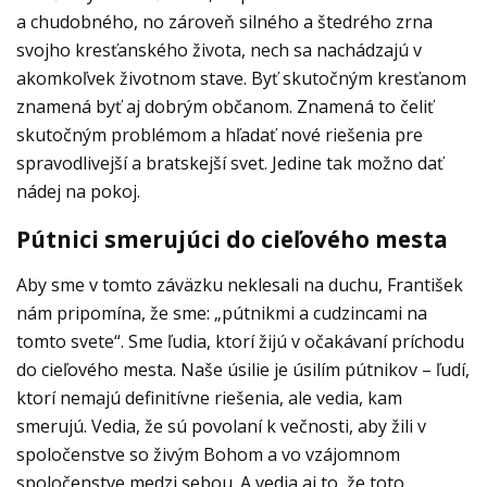
a chudobného, no zároveň silného a štedrého zrna
svojho kresťanského života, nech sa nachádzajú v
akomkoľvek životnom stave. Byť skutočným kresťanom
znamená byť aj dobrým občanom. Znamená to čeliť
skutočným problémom a hľadať nové riešenia pre
spravodlivejší a bratskejší svet. Jedine tak možno dať
nádej na pokoj.
Pútnici smerujúci do cieľového mesta
Aby sme v tomto záväzku neklesali na duchu, František
nám pripomína, že sme: „pútnikmi a cudzincami na
tomto svete“. Sme ľudia, ktorí žijú v očakávaní príchodu
do cieľového mesta. Naše úsilie je úsilím pútnikov – ľudí,
ktorí nemajú definitívne riešenia, ale vedia, kam
smerujú. Vedia, že sú povolaní k večnosti, aby žili v
spoločenstve so živým Bohom a vo vzájomnom
spoločenstve medzi sebou. A vedia aj to, že toto