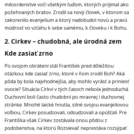
milosrdenstve voči všetkým ľuďom, ktorých prijímal ako
požehnaných bratov. Zrodil sa nový človek, v ktorom sa
zakorenilo evanjelium a ktorý nadobudol novú a pravú
múdrosť vo vzťahu k sebe samému, k človeku i k Bohu.
2. Cirkev – chudobná, ale úrodná zem
Kde zasiať zrno
Po svojom obrátení stál František pred dôležitou
otázkou: kde zasiať zrno, ktoré v ňom zrodil Boh? Aká
pôda by bola najvhodnejšia, aby mohlo vyrásť a priniesť
ovocie? Situácia Cirkvi v tých časoch nebola jednoduchá.
Duchovní boli často chudobní po mravnej i duchovnej
stránke. Mnohé laické hnutia, silné svojou evanjeliovou
voľbou, Cirkev posudzovali, odsudzovali a opúšťali. Pre
Františka však Cirkev zostávala onou pôdou z
podobenstva, na ktorú Rozsievač neprestáva rozsýpať