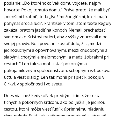
poslanie: „Do ktoréhokoľvek domu vojdete, najprv
hovorte: Pokoj tomuto domu.“ Práve preto, že mali byť
„menšími bratmi“, teda „Božími žonglérmi, ktorí majú
pohýnať srdcia ľudí“, František v tom istom texte Reguly
zakázal bratom jazdiť na koňoch. Nemali prechádzať
svetom ako Kristovi rytieri, aby z výšky vnucovali moc
svojej pravdy. Boli povolaní zostať dolu, žiť: „medzi
jednoduchými a opovrhovanými, medzi chudobnými a
slabými, chorými a malomocnými a medzi žobrákmi pri
cestách.“ Len tak sa mohli stať pokorným a
pokojamilovným spoločenstvom, schopným vzbudzovať
úctu a viesť dialóg. Len tak mohli prispieť k pokoju v
Cirkvi, v spoločnosti i vo svete.
Dnes viac než kedykoľvek predtým cítime, že cesta
tichých a pokorných srdcom, ako bol Ježiš, je jedinou
cestou, ktorá môže viesť ľudí k úprimnému hľadaniu
ciest pokoja. Svet, tak vzájomne prepojený a zároveň