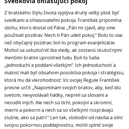
Svedkovia ohlasujúci pokoj
Z bratského štýlu života vyplýva druhý veľký plod: byť
svedkami a ohlasovateľmi pokoja. František pripomína
úlohu, ktorú dostal od Pána: „Pán mi zjavil, aby sme
používali pozdrav: Nech ti Pán udelí pokoj.“ Bolo to viac
než obyčajný pozdrav; bol to program evanjelizácie.
Mohol sa uskutočniť iba vtedy, ak zostanú skutočnými
menšími bratmi uprostred ľudu. Boli to ľudia
„jednoduchí a poddaní všetkým“. Ich jednoduchosť a
malosť mali byť obsahom posolstva pokoja i stratégiou,
ktorá mu dá vierohodnosť. Vo svojej Regule František
presne určil: „Napomínam svojich bratov, aby, keď idú
svetom, nevyvolávali hádky, nepreli sa slovami a
nesúdili iných. Ale nech sú tichí, pokojní a skromní,
mierni a pokorní a nech sa so všetkými rozprávajú
slušne, ako sa patrí.“ Len tak, slobodní od násilia a silní
svojou pokornou poddajnosťou, mohli splniť svoje