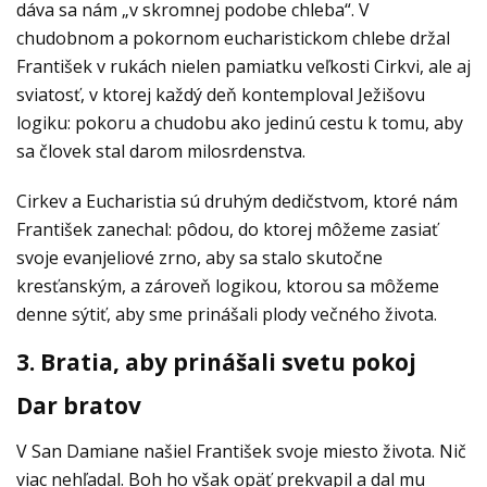
dáva sa nám „v skromnej podobe chleba“. V
chudobnom a pokornom eucharistickom chlebe držal
František v rukách nielen pamiatku veľkosti Cirkvi, ale aj
sviatosť, v ktorej každý deň kontemploval Ježišovu
logiku: pokoru a chudobu ako jedinú cestu k tomu, aby
sa človek stal darom milosrdenstva.
Cirkev a Eucharistia sú druhým dedičstvom, ktoré nám
František zanechal: pôdou, do ktorej môžeme zasiať
svoje evanjeliové zrno, aby sa stalo skutočne
kresťanským, a zároveň logikou, ktorou sa môžeme
denne sýtiť, aby sme prinášali plody večného života.
3. Bratia, aby prinášali svetu pokoj
Dar bratov
V San Damiane našiel František svoje miesto života. Nič
viac nehľadal. Boh ho však opäť prekvapil a dal mu