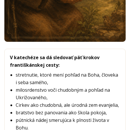
V katechéze sa dá sledovať päť krokov
františkánskej cesty:
stretnutie, ktoré mení pohľad na Boha, človeka
i seba samého,
milosrdenstvo voči chudobným a pohľad na
Ukrižovaného,
Cirkev ako chudobná, ale úrodná zem evanjelia,
bratstvo bez panovania ako škola pokoja,
pútnická nádej smerujúca k plnosti života v
Bohu.