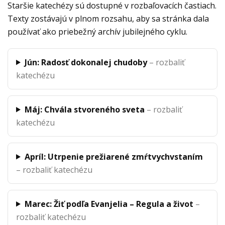
Staršie katechézy sú dostupné v rozbaľovacích častiach.
Texty zostávajú v plnom rozsahu, aby sa stránka dala
používať ako priebežný archív jubilejného cyklu.
Jún: Radosť dokonalej chudoby
– rozbaliť
katechézu
Máj: Chvála stvoreného sveta
– rozbaliť
katechézu
Apríl: Utrpenie prežiarené zmŕtvychvstaním
– rozbaliť katechézu
Marec: Žiť podľa Evanjelia – Regula a život
–
rozbaliť katechézu