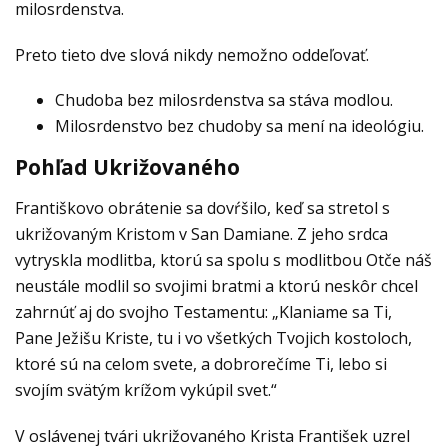
milosrdenstva.
Preto tieto dve slová nikdy nemožno oddeľovať.
Chudoba bez milosrdenstva sa stáva modlou.
Milosrdenstvo bez chudoby sa mení na ideológiu.
Pohľad Ukrižovaného
Františkovo obrátenie sa dovŕšilo, keď sa stretol s
ukrižovaným Kristom v San Damiane. Z jeho srdca
vytryskla modlitba, ktorú sa spolu s modlitbou Otče náš
neustále modlil so svojimi bratmi a ktorú neskôr chcel
zahrnúť aj do svojho Testamentu: „Klaniame sa Ti,
Pane Ježišu Kriste, tu i vo všetkých Tvojich kostoloch,
ktoré sú na celom svete, a dobrorečíme Ti, lebo si
svojím svätým krížom vykúpil svet.“
V oslávenej tvári ukrižovaného Krista František uzrel