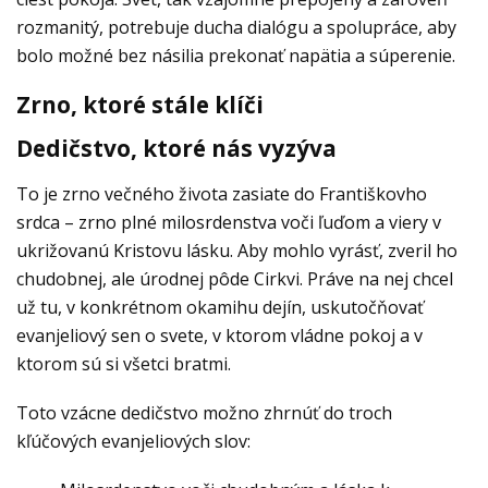
rozmanitý, potrebuje ducha dialógu a spolupráce, aby
bolo možné bez násilia prekonať napätia a súperenie.
Zrno, ktoré stále klíči
Dedičstvo, ktoré nás vyzýva
To je zrno večného života zasiate do Františkovho
srdca – zrno plné milosrdenstva voči ľuďom a viery v
ukrižovanú Kristovu lásku. Aby mohlo vyrásť, zveril ho
chudobnej, ale úrodnej pôde Cirkvi. Práve na nej chcel
už tu, v konkrétnom okamihu dejín, uskutočňovať
evanjeliový sen o svete, v ktorom vládne pokoj a v
ktorom sú si všetci bratmi.
Toto vzácne dedičstvo možno zhrnúť do troch
kľúčových evanjeliových slov: