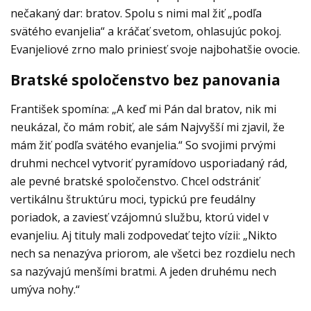
nečakaný dar: bratov. Spolu s nimi mal žiť „podľa
svätého evanjelia“ a kráčať svetom, ohlasujúc pokoj.
Evanjeliové zrno malo priniesť svoje najbohatšie ovocie.
Bratské spoločenstvo bez panovania
František spomína: „A keď mi Pán dal bratov, nik mi
neukázal, čo mám robiť, ale sám Najvyšší mi zjavil, že
mám žiť podľa svätého evanjelia.“ So svojimi prvými
druhmi nechcel vytvoriť pyramídovo usporiadaný rád,
ale pevné bratské spoločenstvo. Chcel odstrániť
vertikálnu štruktúru moci, typickú pre feudálny
poriadok, a zaviesť vzájomnú službu, ktorú videl v
evanjeliu. Aj tituly mali zodpovedať tejto vízii: „Nikto
nech sa nenazýva priorom, ale všetci bez rozdielu nech
sa nazývajú menšími bratmi. A jeden druhému nech
umýva nohy.“