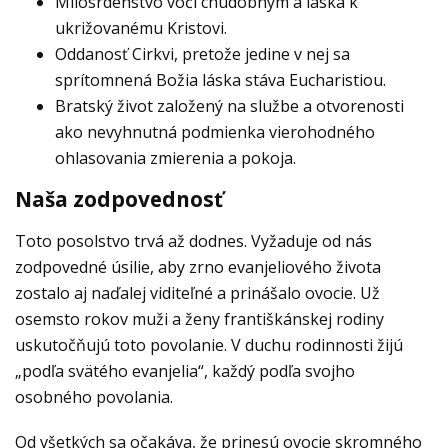
Milosrdenstvo voči chudobným a láska k
ukrižovanému Kristovi.
Oddanosť Cirkvi, pretože jedine v nej sa
sprítomnená Božia láska stáva Eucharistiou.
Bratský život založený na službe a otvorenosti
ako nevyhnutná podmienka vierohodného
ohlasovania zmierenia a pokoja.
Naša zodpovednosť
Toto posolstvo trvá až dodnes. Vyžaduje od nás
zodpovedné úsilie, aby zrno evanjeliového života
zostalo aj naďalej viditeľné a prinášalo ovocie. Už
osemsto rokov muži a ženy františkánskej rodiny
uskutočňujú toto povolanie. V duchu rodinnosti žijú
„podľa svätého evanjelia“, každý podľa svojho
osobného povolania.
Od všetkých sa očakáva, že prinesú ovocie skromného