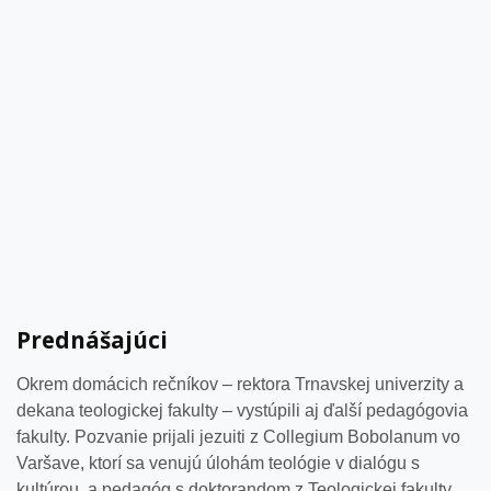
Prednášajúci
Okrem domácich rečníkov – rektora Trnavskej univerzity a
dekana teologickej fakulty – vystúpili aj ďalší pedagógovia
fakulty. Pozvanie prijali jezuiti z Collegium Bobolanum vo
Varšave, ktorí sa venujú úlohám teológie v dialógu s
kultúrou, a pedagóg s doktorandom z Teologickej fakulty