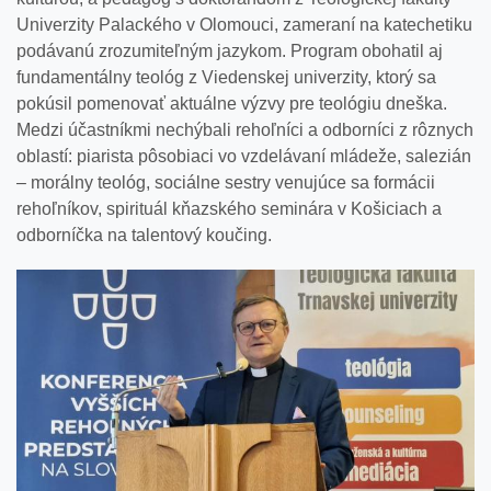
Univerzity Palackého v Olomouci, zameraní na katechetiku
podávanú zrozumiteľným jazykom. Program obohatil aj
fundamentálny teológ z Viedenskej univerzity, ktorý sa
pokúsil pomenovať aktuálne výzvy pre teológiu dneška.
Medzi účastníkmi nechýbali rehoľníci a odborníci z rôznych
oblastí: piarista pôsobiaci vo vzdelávaní mládeže, salezián
– morálny teológ, sociálne sestry venujúce sa formácii
rehoľníkov, spirituál kňazského seminára v Košiciach a
odborníčka na talentový koučing.