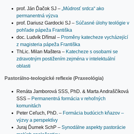
prof. Ján Ďačok SJ –
„Múdrosť srdca“ ako
permanentná výzva
prof. Dariusz Gardocki SJ –
Súčasné úlohy teológie v
pohľade pápeža Františka
doc. Ludvík Dřímal –
Proměny katecheze vycházející
z magisteria pápeža Františka
ThLic. Milan Maštera –
Katecheze s osobami se
zdravotným postižením zejména v intelektuální
oblasti
Pastorálno-teologické reflexie (Praxeológia)
Renáta Jamborová SSS, PhD. & Marta Andraščíková
SSS –
Permanentná formácia v rehoľných
komunitách
Peter Ceľuch, PhD. –
Formácia budúcich kňazov –
výzvy a perspektívy
Juraj Ďurnek SchP –
Synodálne aspekty pastorácie