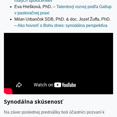
malých spoločentiev
Eva Hrešková, PhD. –
Talentový rozvoj podľa Gallup
v pastoračnej praxi
Milan Urbančok SDB, PhD. & doc. Jozef Žuffa, PhD.
–
Ako hovoriť o Bohu dnes: synodálna perspektíva
Synodálna skúsenosť
Na záver poslednej prednášky boli účastníci pozvaní k