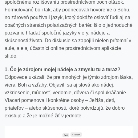
spoločnému rozlišovaniu prostredníctvom troch otázok.
Formulované boli tak, aby podnecovali hovorenie o Bohu,
no zároveň používali jazyk, ktorý dokáže osloviť ľudí aj na
opačných stranách polarizačných bariér. Išlo o jednoduché
pozvanie hľadať spoločné jazyky viery, nádeje a
skúsenosti života. Do diskusie sa zapojili nielen prítomní v
aule, ale aj účastníci online prostredníctvom aplikácie
sli.do.
1. Čo je zdrojom mojej nádeje a zmyslu tu a teraz?
Odpovede ukázali, že pre mnohých je týmto zdrojom láska,
viera, Boh a vzťahy. Objavili sa aj slová ako nádej,
vzkriesenie, múdrosť, vedomie, dôvera či spolukráčanie.
Viacerí pomenovali konkrétne osoby – Ježiša, deti,
priateľov – alebo skúsenosti, ktoré potvrdzujú, že dobro
existuje a že je možné žiť v jednote.