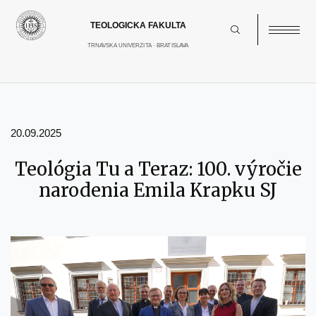
Skočiť
na
hlavný
obsah
20.09.2025
Teológia Tu a Teraz: 100. výročie
narodenia Emila Krapku SJ