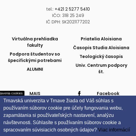
tel.:
+421 2 5277 5410
IČO: 318 25 249
IČ DPH: SK2021177202
Fakulta
Publikácie
Virtuálna prehliadka
Priatelia Aloisiana
fakulty
Časopis Studia Aloisiana
a
a
Podpora študentov so
Teologický časopis
špecifickými potrebami
podpora
partneri
Univ. Centrum podpory
ALUMNI
št.
Univerzitné
Sociálne
MAIS
Facebook
tavenia cookies
Trnavská univerzita v Trnave žiada od Váš súhlas s
Webmail na Office 365
Instagram
systémy
siete
používaním súborov cookie pre účely fungovania webu,
Evidencia záv. prác
YouTube
zapamätania si používateľských nastavení, analýzu
Univerzitné inf. systémy
návštevnosti.
Súhlasíte s používaním súborov cookie a
spracovaním súvisiacich osobných údajov?
Viac informácií