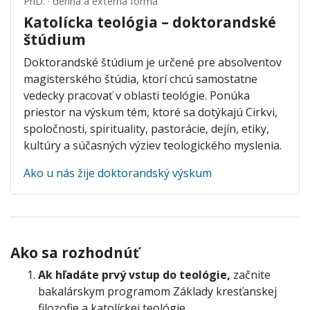
PhD. · denná a externá forma
Katolícka teológia – doktorandské
štúdium
Doktorandské štúdium je určené pre absolventov
magisterského štúdia, ktorí chcú samostatne
vedecky pracovať v oblasti teológie. Ponúka
priestor na výskum tém, ktoré sa dotýkajú Cirkvi,
spoločnosti, spirituality, pastorácie, dejín, etiky,
kultúry a súčasných výziev teologického myslenia.
Ako u nás žije doktorandský výskum
Ako sa rozhodnúť
Ak hľadáte prvý vstup do teológie,
začnite
bakalárskym programom Základy kresťanskej
filozofie a katolíckej teológie.