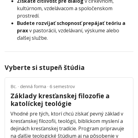
Získate citlivosť pre dialóg
v cirkevnom,
kultúrnom, vzdelávacom a spoločenskom
prostredí.
Budete rozvíjať schopnosť prepájať teóriu a
prax
v pastorácii, vzdelávaní, výskume alebo
ďalšej službe.
Vyberte si stupeň štúdia
Bc. · denná forma · 6 semestrov
Základy kresťanskej filozofie a
katolíckej teológie
Vhodné pre tých, ktorí chcú získať pevný základ v
kresťanskej filozofii, teológii, biblickom myslení a
dejinách kresťanskej tradície. Program pripravuje
na ďalšie teologické štúdium aj na pôsobenie v