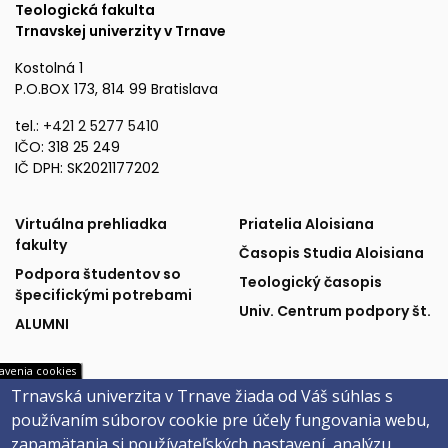
Teologická fakulta
Trnavskej univerzity v Trnave
Kostolná 1
P.O.BOX 173, 814 99 Bratislava
tel.:
+421 2 5277 5410
IČO: 318 25 249
IČ DPH: SK2021177202
Fakulta
Publikácie
Virtuálna prehliadka
Priatelia Aloisiana
fakulty
Časopis Studia Aloisiana
a
a
Podpora študentov so
Teologický časopis
špecifickými potrebami
podpora
partneri
Univ. Centrum podpory št.
ALUMNI
avenia cookies
Univerzitné
Sociálne
Trnavská univerzita v Trnave žiada od Váš súhlas s
MAIS
Facebook
používaním súborov cookie pre účely fungovania webu,
Webmail na Office 365
Instagram
systémy
siete
zapamätania si používateľských nastavení, analýzu