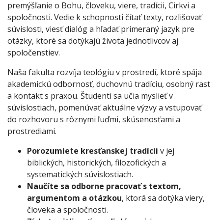
premýšľanie o Bohu, človeku, viere, tradícii, Cirkvi a
spoločnosti. Vedie k schopnosti čítať texty, rozlišovať
súvislosti, viesť dialóg a hľadať primeraný jazyk pre
otázky, ktoré sa dotýkajú života jednotlivcov aj
spoločenstiev.
Naša fakulta rozvíja teológiu v prostredí, ktoré spája
akademickú odbornosť, duchovnú tradíciu, osobný rast
a kontakt s praxou. Študenti sa učia myslieť v
súvislostiach, pomenúvať aktuálne výzvy a vstupovať
do rozhovoru s rôznymi ľuďmi, skúsenosťami a
prostrediami.
Porozumiete kresťanskej tradícii
v jej
biblických, historických, filozofických a
systematických súvislostiach.
Naučíte sa odborne pracovať s textom,
argumentom a otázkou
, ktorá sa dotýka viery,
človeka a spoločnosti.