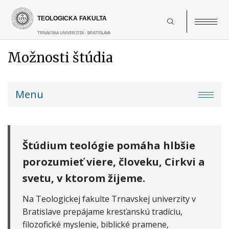
Skočiť
na
hlavný
obsah
Možnosti štúdia
Main
Menu
navigation
Štúdium teológie pomáha hlbšie
porozumieť viere, človeku, Cirkvi a
svetu, v ktorom žijeme.
Na Teologickej fakulte Trnavskej univerzity v
Bratislave prepájame kresťanskú tradíciu,
filozofické myslenie, biblické pramene,