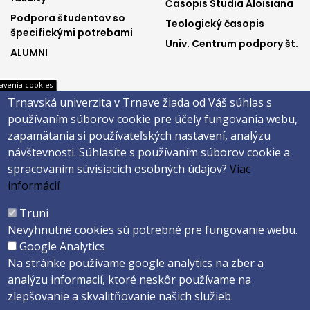
Časopis Studia Aloisiana
menu1
menu2
Podpora študentov so
Teologický časopis
špecifickými potrebami
Univ. Centrum podpory št.
ALUMNI
avenia cookies
Trnavská univerzita v Trnave žiada od Váš súhlas s
footer
footer
MAIS
Facebook
používaním súborov cookie pre účely fungovania webu,
Webmail na Office 365
Instagram
menu3
menu4
zapamätania si používateľských nastavení, analýzu
Evidencia záv. prác
Youtube
návštevnosti.
Súhlasíte s používaním súborov cookie a
Univerzitné inf. systémy
spracovaním súvisiacich osobných údajov?
Viac
informácií
Päta
Truni
Nevyhnutné cookies sú potrebné pre fungovanie webu.
Správca obsahu
Technická podpora
Google Analytics
Vyhlásenie o prístupnosti
Cookies
Na stránke používame google analytics na zber a
analýzu informacií, ktoré neskôr používame na
Copyright ©2026 Teologická fakulta · Trnavská univerzita v Trnave
zlepšovanie a skvalitňovanie našich služieb.
Created by
ActivIT s.r.o.