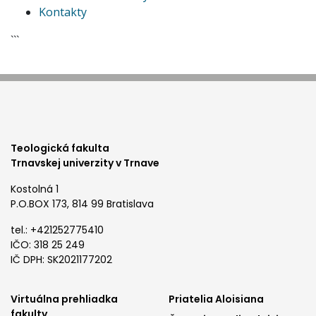
Kontakty
```
Teologická fakulta
Trnavskej univerzity v Trnave
Kostolná 1
P.O.BOX 173, 814 99 Bratislava
tel.: +421252775410
IČO: 318 25 249
IČ DPH: SK2021177202
footer
footer
Virtuálna prehliadka
Priatelia Aloisiana
fakulty