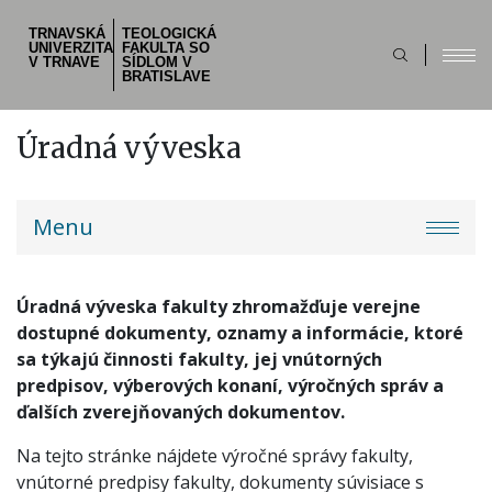
Skočiť
TRNAVSKÁ
TEOLOGICKÁ
na
UNIVERZITA
FAKULTA SO
hlavný
V TRNAVE
SÍDLOM V
BRATISLAVE
obsah
Úradná výveska
Main
Menu
navigation
Úradná výveska fakulty zhromažďuje verejne
dostupné dokumenty, oznamy a informácie, ktoré
sa týkajú činnosti fakulty, jej vnútorných
predpisov, výberových konaní, výročných správ a
ďalších zverejňovaných dokumentov.
Na tejto stránke nájdete výročné správy fakulty,
vnútorné predpisy fakulty, dokumenty súvisiace s