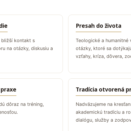
die
Presah do života
bližší kontakt s
Teologické a humanitné
oru na otázky, diskusiu a
otázky, ktoré sa dotýkaj
vzťahy, kríza, dôvera, z
 praxe
Tradícia otvorená 
dú dôraz na tréning,
Nadväzujeme na kresťans
enosťou.
akademickú tradíciu a ro
dialógu, služby a zodpo