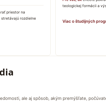
teologickej formácii a v
ať priestor na
 stretávajú rozdielne
Viac o študijných pro
údia
edomosti, ale aj spôsob, akým premýšľate, počúvat