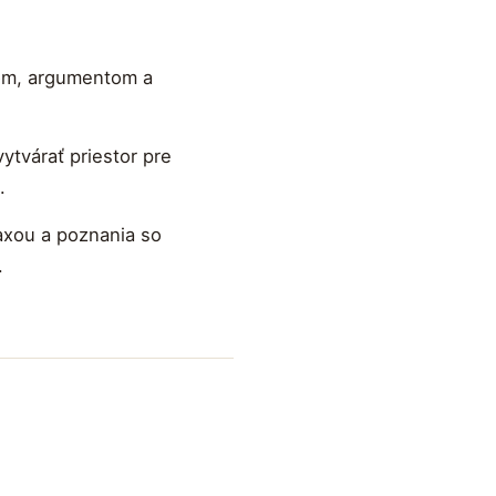
om, argumentom a
ytvárať priestor pre
.
raxou a poznania so
.