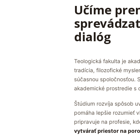
Učíme prem
sprevádzať
dialóg
Teologická fakulta je aka
tradícia, filozofické mys
súčasnou spoločnosťou. S
akademické prostredie s 
Štúdium rozvíja spôsob 
pomáha lepšie rozumieť v
pripravuje na profesie, k
vytvárať priestor na po