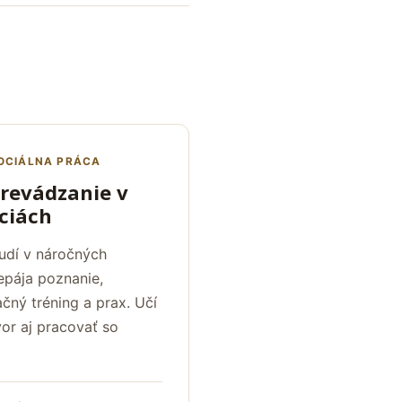
SOCIÁLNA PRÁCA
revádzanie v
ciách
udí v náročných
epája poznanie,
ný tréning a prax. Učí
or aj pracovať so