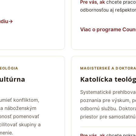
Pre vás, ak
chcete pracov
odbornosťou aj rešpekto
údiu
→
Viac o programe Coun
TEOLÓGIA
MAGISTERSKÉ A DOKTOR
ultúrna
Katolícka teológ
Systematické prehlbova
zumieť konfliktom,
poznania pre výskum, p
 a náboženským
odbornú službu. Doktor
opnosť pomenovať
priestor pre samostatnú
cilitovať skupiny a
menie.
Pre vás, ak
chcete pokrač