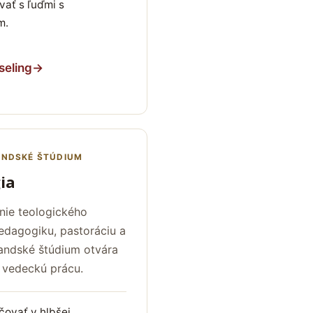
ať s ľuďmi s
m.
seling
→
ANDSKÉ ŠTÚDIUM
ia
nie teologického
edagogiku, pastoráciu a
andské štúdium otvára
 vedeckú prácu.
ovať v hlbšej