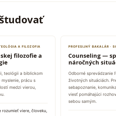
študovať
EOLÓGIA A FILOZOFIA
PROFESIJNÝ BAKALÁR · 
kej filozofie a
Counseling — sp
gie
náročných situá
i, teológii a biblickom
Odborné sprevádzanie ľ
é myslenie, prácu s
životných situáciách. Pr
lostí medzi vierou,
sebapoznanie, komunikač
u.
viesť pomáhajúci rozhov
sebou samým.
 rozumieť viere, človeku,