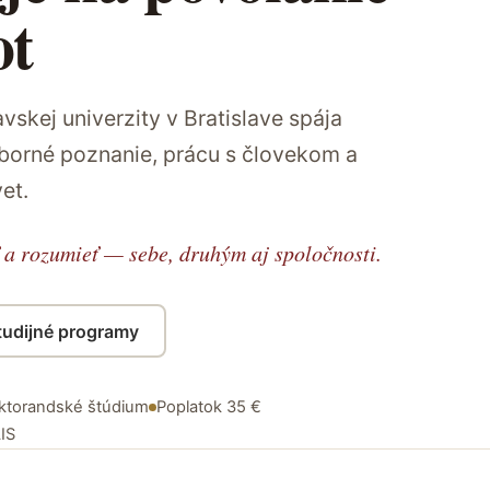
ot
vskej univerzity v Bratislave spája
dborné poznanie, prácu s človekom a
et.
 a rozumieť — sebe, druhým aj spoločnosti.
tudijné programy
oktorandské štúdium
Poplatok 35 €
IS