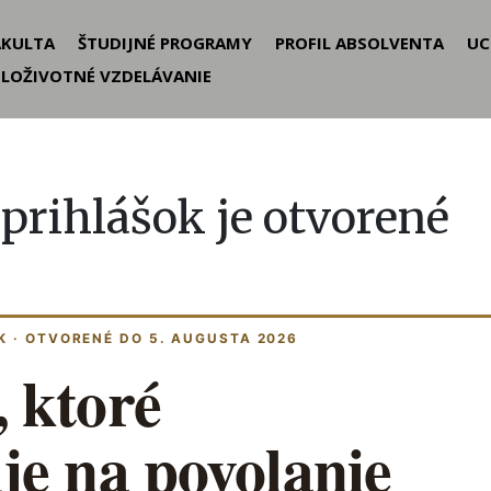
der
AKULTA
ŠTUDIJNÉ PROGRAMY
PROFIL ABSOLVENTA
UC
ELOŽIVOTNÉ VZDELÁVANIE
nu
 prihlášok je otvorené
K · OTVORENÉ DO 5. AUGUSTA 2026
 ktoré
je na povolanie