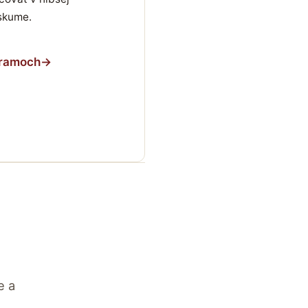
ýskume.
gramoch
→
e a