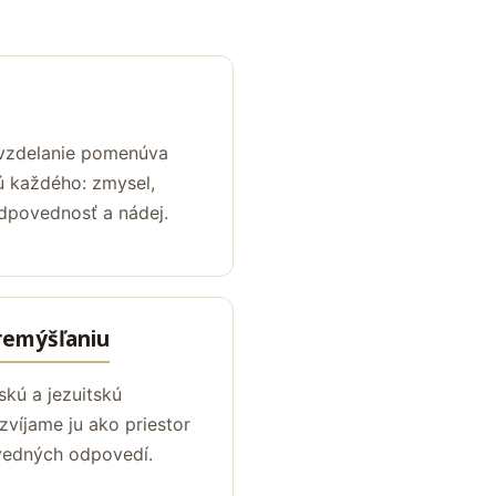
 vzdelanie pomenúva
ú každého: zmysel,
odpovednosť a nádej.
premýšľaniu
kú a jezuitskú
zvíjame ju ako priestor
vedných odpovedí.