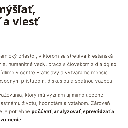
ýšľať,
 a viesť
demický priestor, v ktorom sa stretáva kresťanská
lenie, humanitné vedy, práca s človekom a dialóg so
ídlime v centre Bratislavy a vytvárame menšie
osobným prístupom, diskusiou a spätnou väzbou.
uvažovania, ktorý má význam aj mimo učebne —
lastnému životu, hodnotám a vzťahom. Zároveň
de je potrebné
počúvať, analyzovať, sprevádzať a
rozumenie
.