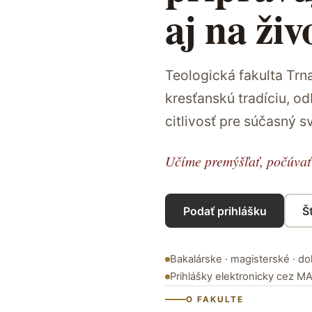
aj na živ
Teologická fakulta Trna
kresťanskú tradíciu, o
citlivosť pre súčasný sv
Učíme premýšľať, počúvať
Podať prihlášku
Š
Bakalárske · magisterské · d
Prihlášky elektronicky cez MA
O FAKULTE