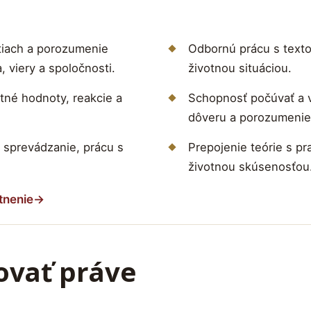
tiach a porozumenie
Odbornú prácu s text
 viery a spoločnosti.
životnou situáciou.
astné hodnoty, reakcie a
Schopnosť počúvať a v
dôveru a porozumenie
, sprevádzanie, prácu s
Prepojenie teórie s p
životnou skúsenosťou
tnenie
→
ovať práve