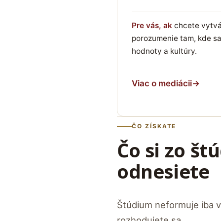
Pre vás, ak
chcete vytvár
porozumenie tam, kde sa
hodnoty a kultúry.
Viac o mediácii
→
ČO ZÍSKATE
Čo si zo št
odnesiete
Štúdium neformuje iba v
rozhodujete sa.