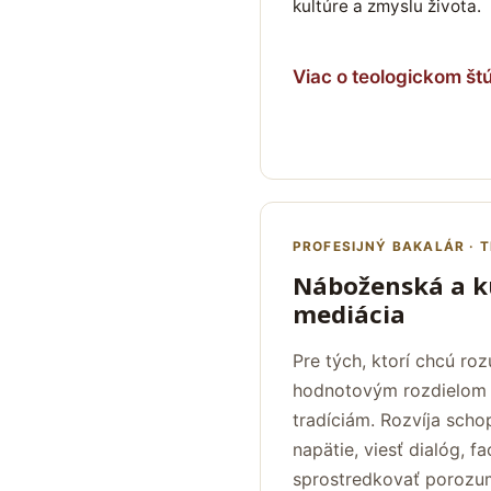
kultúre a zmyslu života.
Viac o teologickom št
PROFESIJNÝ BAKALÁR · 
Náboženská a k
mediácia
Pre tých, ktorí chcú ro
hodnotovým rozdielom
tradíciám. Rozvíja sch
napätie, viesť dialóg, fa
sprostredkovať porozu