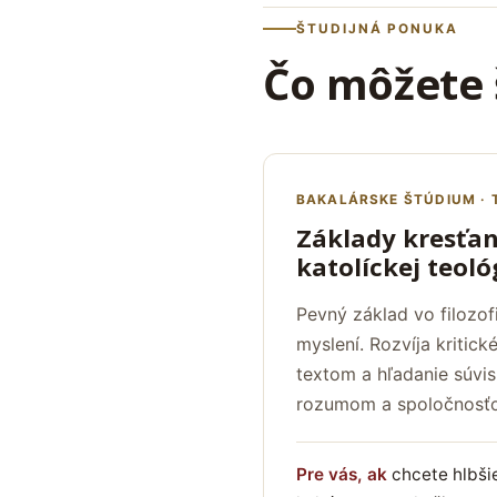
ŠTUDIJNÁ PONUKA
Čo môžete 
BAKALÁRSKE ŠTÚDIUM · T
Základy kresťans
katolíckej teoló
Pevný základ vo filozofi
myslení. Rozvíja kritick
textom a hľadanie súvis
rozumom a spoločnosťo
Pre vás, ak
chcete hlbšie