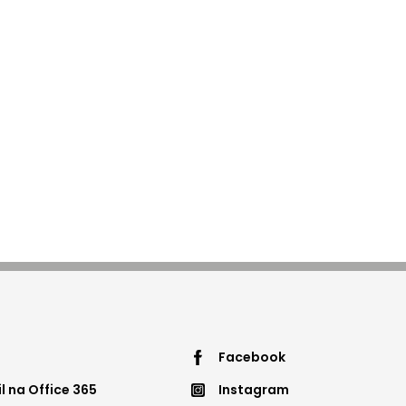
ter
footer
Facebook
 na Office 365
Instagram
nu3
menu4