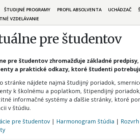
ŠTUDIJNÉ PROGRAMY
PROFIL ABSOLVENTA
UCHÁDZAČ
TNÉ VZDELÁVANIE
tuálne pre študentov
ne pre študentov zhromažďuje základné predpisy, 
nty a praktické odkazy, ktoré študenti potrebujú
to stránke nájdete najmä študijný poriadok, smernic
nty k školnému a poplatkom, štipendijný poriadok
zitné informačné systémy a ďalšie stránky, ktoré po
cii v štúdiu.
ácie pre študentov
|
Harmonogram štúdia
|
Rozvrh
ty