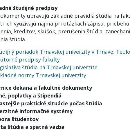
adné študijné predpisy
dokumenty upravujú základné pravidlá štúdia na fakul
i ich využívajú najmä pri otázkach zápisu, priebehu
enia, kreditov, skúšok, prerušenia štúdia, zanechani
nia štúdia.
udijný poriadok Trnavskej univerzity v Trnave, Teolo
útorné predpisy fakulty
gislatíva štúdia na Trnavskej univerzite
kladné normy Trnavskej univerzity
nice dekana a fakultné dokumenty
né, poplatky a štipendiá
astejšie praktické situácie počas štúdia
erzitné informačné systémy
ora študentov
ita štúdia a spätná väzba