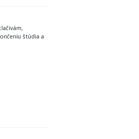
tlačivám,
ončeniu štúdia a