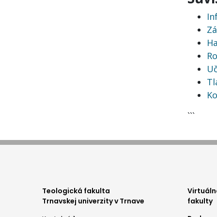
In
Zá
Ha
Ro
Uč
Tl
Ko
```
foo
Teologická fakulta
Virtuáln
Trnavskej univerzity v Trnave
fakulty
me