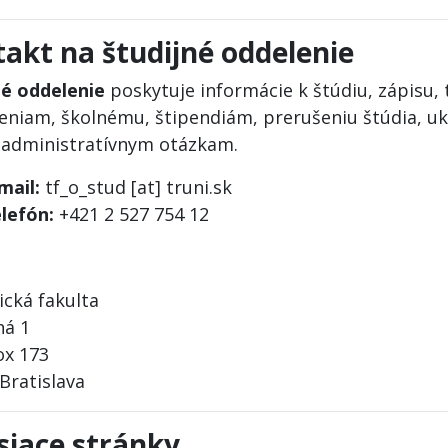
akt na študijné oddelenie
né oddelenie
poskytuje informácie k štúdiu, zápisu, 
eniam, školnému, štipendiám, prerušeniu štúdia, uk
 administratívnym otázkam.
mail:
tf_o_stud [at] truni.sk
lefón:
+421 2 527 754 12
a
ická fakulta
ná 1
ox 173
Bratislava
siace stránky