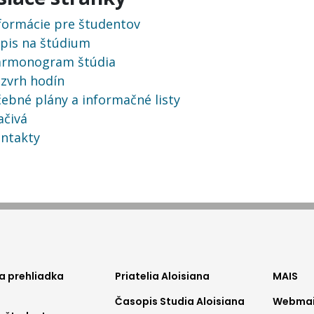
formácie pre študentov
pis na štúdium
rmonogram štúdia
zvrh hodín
ebné plány a informačné listy
ačivá
ntakty
ter
footer
foo
a prehliadka
Priatelia Aloisiana
MAIS
Časopis Studia Aloisiana
Webmail
nu1
menu2
me