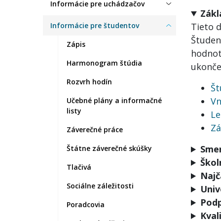
Informácie pre uchádzačov
Zákl
Informácie pre študentov
Tieto 
Študent
Zápis
hodnot
Harmonogram štúdia
ukonče
Rozvrh hodín
Št
Vn
Učebné plány a informačné
listy
Le
Zá
Záverečné práce
Smer
Štátne záverečné skúšky
Škol
Tlačivá
Najč
Sociálne záležitosti
Univ
Podp
Poradcovia
Kval