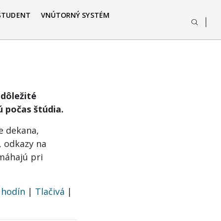
ŠTUDENT
VNÚTORNÝ SYSTÉM
dôležité
 počas štúdia.
e dekana,
, odkazy na
máhajú pri
 hodín
|
Tlačivá
|