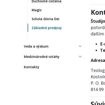
Duchovné cvičenia
Magis
Kont
Schola Gloria Dei
Študij
potvrd
Základné predpisy
ďalším
E-
Veda a výskum
Te
Medzinárodné vzťahy
Adres
Kontakty
Teolog
Kostol
P. O. B
814 99 
Súvi