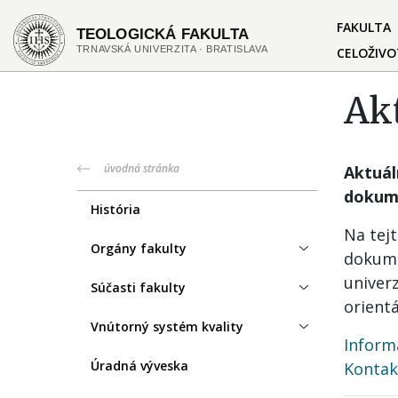
Skočiť
Header
FAKULTA
na
hlavný
CELOŽIVO
menu
obsah
Ak
Main
úvodná stránka
Aktuál
dokume
navigation
História
Na tej
Orgány fakulty
dokume
univer
Súčasti fakulty
orientá
Vnútorný systém kvality
Inform
Úradná výveska
Kontak