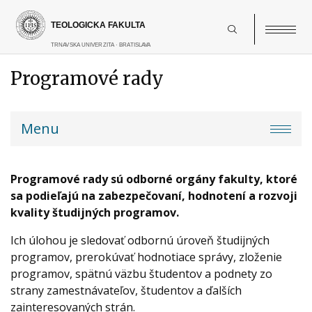
Skočiť
na
hlavný
obsah
Programové rady
Main
Menu
navigation
Programové rady sú odborné orgány fakulty, ktoré
sa podieľajú na zabezpečovaní, hodnotení a rozvoji
kvality študijných programov.
Ich úlohou je sledovať odbornú úroveň študijných
programov, prerokúvať hodnotiace správy, zloženie
programov, spätnú väzbu študentov a podnety zo
strany zamestnávateľov, študentov a ďalších
zainteresovaných strán.