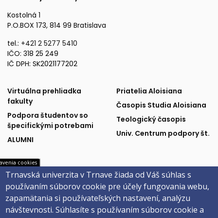
Kostolná 1
P.O.BOX 173, 814 99 Bratislava
tel.:
+421 2 5277 5410
IČO: 318 25 249
IČ DPH: SK2021177202
Fakulta
Publikácie
Virtuálna prehliadka
Priatelia Aloisiana
fakulty
Časopis Studia Aloisiana
a
a
Podpora študentov so
Teologický časopis
špecifickými potrebami
podpora
partneri
Univ. Centrum podpory št.
ALUMNI
avenia cookies
Trnavská univerzita v Trnave žiada od Váš súhlas s
Univerzitné
Sociálne
MAIS
Facebook
používaním súborov cookie pre účely fungovania webu,
Webmail na Office 365
Instagram
systémy
siete
zapamätania si používateľských nastavení, analýzu
Evidencia záv. prác
YouTube
návštevnosti.
Súhlasíte s používaním súborov cookie a
Univerzitné inf. systémy