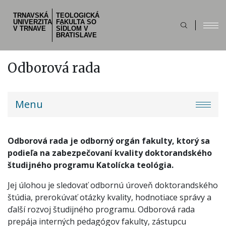
Skočiť
TRNAVSKÁ
TEOLOGICKÁ
na
UNIVERZITA
FAKULTA SO
hlavný
V TRNAVE
SÍDLOM V
BRATISLAVE
obsah
Odborová rada
Main
Menu
navigation
Odborová rada je odborný orgán fakulty, ktorý sa
podieľa na zabezpečovaní kvality doktorandského
študijného programu Katolícka teológia.
Jej úlohou je sledovať odbornú úroveň doktorandského
štúdia, prerokúvať otázky kvality, hodnotiace správy a
ďalší rozvoj študijného programu. Odborová rada
prepája interných pedagógov fakulty, zástupcu