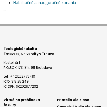
Habilitačné a inauguračné konania
```
Teologická fakulta
Trnavskej univerzity v Trnave
Kostolná 1
P.O.BOX 173, 814 99 Bratislava
tel.: +421252775410
IČO: 318 25 249
IČ DPH: SK2021177202
footer
footer
Virtuálna prehliadka
Priatelia Aloisiana
fakulty
Časopis Studia Aloisiana