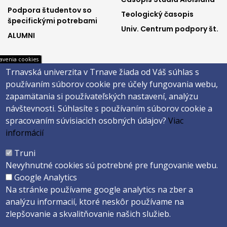
menu1
menu2
Podpora študentov so
Teologický časopis
špecifickými potrebami
Univ. Centrum podpory št.
ALUMNI
avenia cookies
Trnavská univerzita v Trnave žiada od Váš súhlas s
footer
footer
MAIS
Facebook
používaním súborov cookie pre účely fungovania webu,
Webmail na Office 365
Instagram
menu3
menu4
zapamätania si používateľských nastavení, analýzu
Evidencia záv. prác
Youtube
návštevnosti.
Súhlasíte s používaním súborov cookie a
Univerzitné inf. systémy
spracovaním súvisiacich osobných údajov?
Viac
informácií
Päta
Truni
Nevyhnutné cookies sú potrebné pre fungovanie webu.
Správca obsahu
Technická podpora
Google Analytics
Vyhlásenie o prístupnosti
Cookies
Na stránke používame google analytics na zber a
analýzu informacií, ktoré neskôr používame na
Copyright ©2026 Teologická fakulta · Trnavská univerzita v Trnave
zlepšovanie a skvalitňovanie našich služieb.
Created by
ActivIT s.r.o.