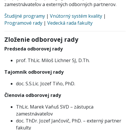
zamestnávateľov a externých odborných partnerov.
Študijné programy
|
Vnútorný systém kvality
|
Programové rady
|
Vedecká rada fakulty
Zloženie odborovej rady
Predseda odborovej rady
prof. ThLic. Miloš Lichner SJ, D.Th.
Tajomník odborovej rady
doc. S.S.Lic. Jozef Tiňo, PhD.
Členovia odborovej rady
ThLic. Marek Vaňuš SVD – zástupca
zamestnávateľov
doc. ThDr. Jozef Jančovič, PhD. – externý partner
fakulty